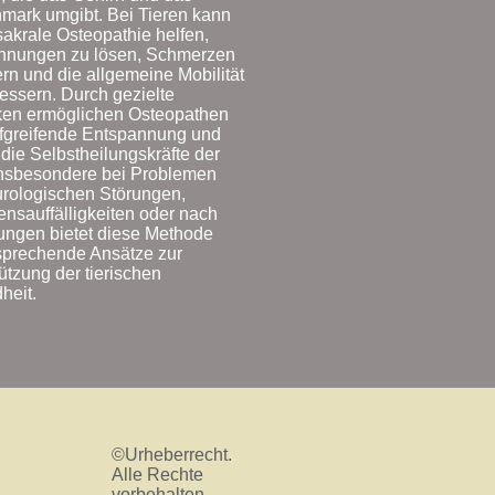
mark umgibt. Bei Tieren kann
akrale Osteopathie helfen,
nnungen zu lösen, Schmerzen
ern und die allgemeine Mobilität
essern. Durch gezielte
ken ermöglichen Osteopathen
efgreifende Entspannung und
 die Selbstheilungskräfte der
Insbesondere bei Problemen
urologischen Störungen,
ensauffälligkeiten oder nach
ungen bietet diese Methode
sprechende Ansätze zur
ützung der tierischen
heit.
©Urheberrecht.
Alle Rechte
vorbehalten.