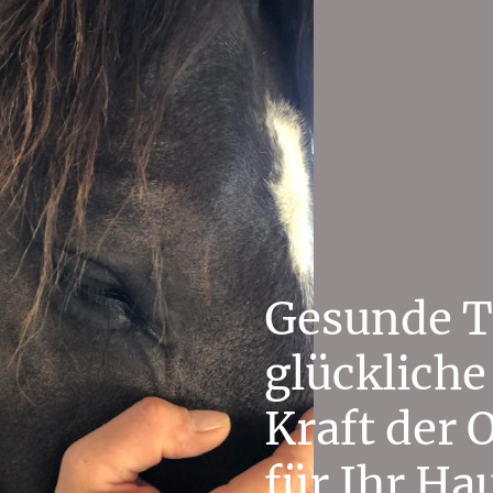
Gesunde T
glückliche
Kraft der 
für Ihr Hau