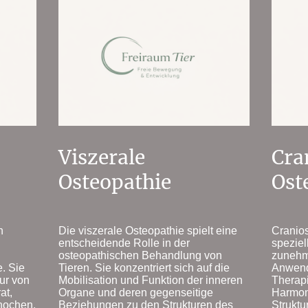
Viszerale
Cra
Osteopathie
Ost
Die viszerale Osteopathie spielt eine
Cranios
n
entscheidende Rolle in der
speziel
osteopathischen Behandlung von
zunehm
Tieren. Sie konzentriert sich auf die
Anwendu
. Sie
Mobilisation und Funktion der inneren
Therapi
tur von
Organe und deren gegenseitige
Harmoni
at,
Beziehungen zu den Strukturen des
Struktu
nochen,