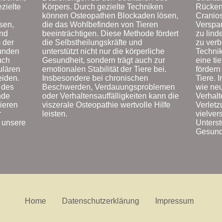
Körpers. Durch gezielte Techniken
Rücken
zielte
können Osteopathen Blockaden lösen,
Cranios
die das Wohlbefinden von Tieren
Verspa
sen,
beeinträchtigen. Diese Methode fördert
zu lind
und
die Selbstheilungskräfte und
zu verb
 der
unterstützt nicht nur die körperliche
Techni
Hunden
Gesundheit, sondern trägt auch zur
eine ti
uch
emotionalen Stabilität der Tiere bei.
fördern
ulären
Insbesondere bei chronischen
Tiere. 
eiden.
Beschwerden, Verdauungsproblemen
wie ne
 des
oder Verhaltensauffälligkeiten kann die
Verhalt
nde
viszerale Osteopathie wertvolle Hilfe
Verletz
ieren
leisten.
vielver
r
Unterst
r unsere
Gesund
Home
Datenschutzerklärung
Impressum