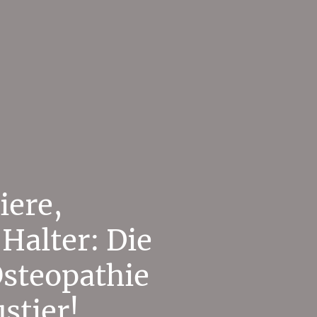
iere,
 Halter: Die
Osteopathie
stier!