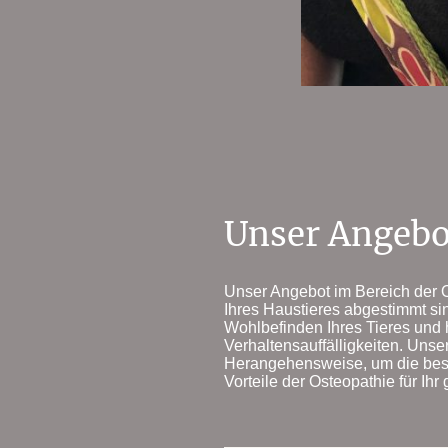
Unser Angebo
Unser Angebot im Bereich der Os
Ihres Haustieres abgestimmt si
Wohlbefinden Ihres Tieres und
Verhaltensauffälligkeiten. Unse
Herangehensweise, um die beste
Vorteile der Osteopathie für Ihr